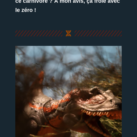
ce carnivore ? À mon avis, ça frôle avec
le zéro !